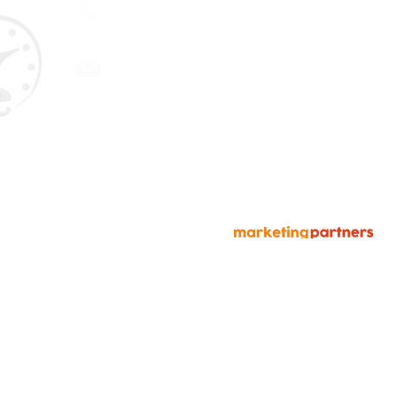
944 020 351
info@marketingpartnersperu.co
m
© 2022 Creado por