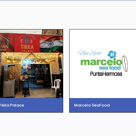
Tikka Palace
Marcelo SeaFood