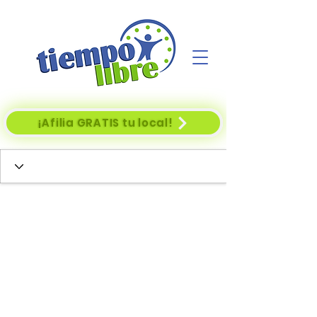
¡Afilia GRATIS tu local!