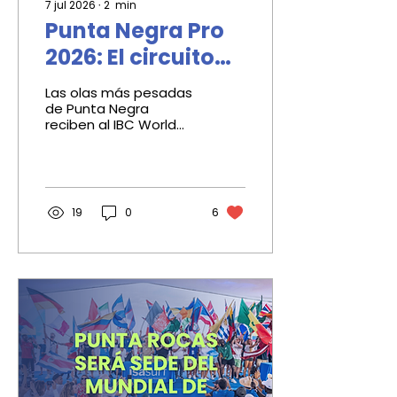
7 jul 2026
∙
2
min
Punta Negra Pro
2026: El circuito
mundial de
Las olas más pesadas
Bodyboard llega
de Punta Negra
reciben al IBC World
al Sur Chico
Tour este 3 y 4 de
agosto. Formato,
premios y hospedaje
del Punta Negra Pro
2026.
19
0
6