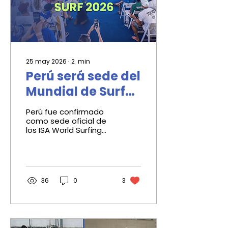
25 may 2026
∙
2
min
Perú será sede del
Mundial de Surf
2026 y Punta
Perú fue confirmado
Rocas volverá al
como sede oficial de
los ISA World Surfing
centro del mundo
Games 2026. El
campeonato mundial
se realizará en Punta
Rocas y volverá a
poner al Sur Chico en
36
0
3
el centro del surf
internacional.