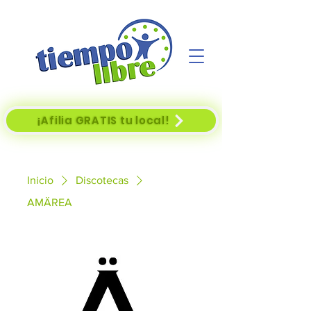
¡Afilia GRATIS tu local!
Inicio
Discotecas
AMÄREA